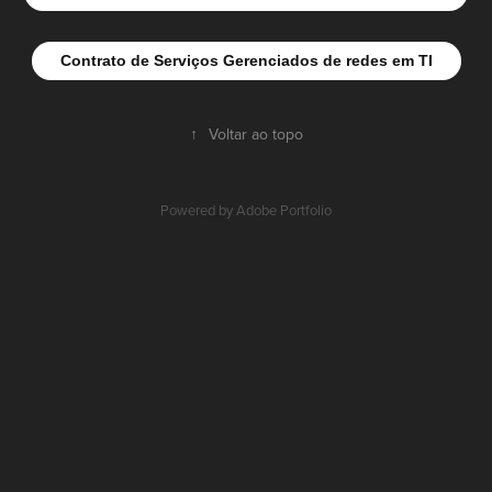
Contrato de Serviços Gerenciados de redes em TI
↑
Voltar ao topo
Powered by
Adobe Portfolio